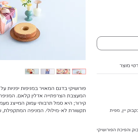
פורושיקי בדגם המאויר במניפות יפניות על ר
המעצבת הצרפתייה אדלין קלאם. המניפה 
קירור; היא סמל תרבותי עמוק המייצג מעמ
תקשורת לא-מילולי. המניפה המתקפלת, 
בוק יין, מפית
חשוב גם כיום בטקסים מסורתיים ובאמנויו
ק והפיכת הפורושיקי
המעצבת אדלין קלאם שאחראית על עיצוב ק