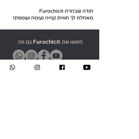
תודה שבחרת Furochicit
מאחלת לך חוויית קנייה נעימה ועוטפת!
חפשו את
Furochicit
גם פה
Furochicit | אפרת בראשי - מפן
052-2260161
תל אביב - יפו
furochicit@gmail.com
מידע שימושי