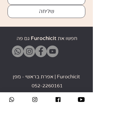
שליחה
חפשו את
Furochicit
גם פה
Furochicit | אפרת בראשי - מפן
052-2260161
תל אביב - יפו
furochicit@gmail.com
מידע שימושי