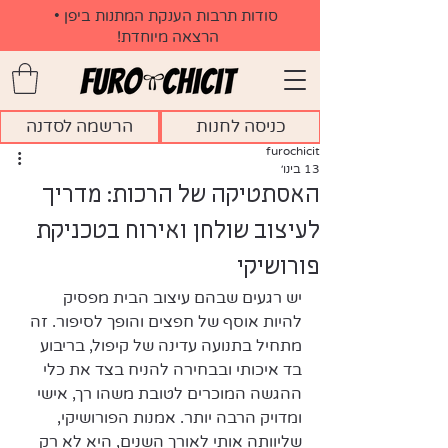
​סודות תרבות הענקת המתנות ביפן •
הרצאה מיוחדת!
כניסה לחנות
הרשמה לסדנה
furochicit
13 בינו׳
האסתטיקה של הרכות: מדריך
לעיצוב שולחן ואירוח בטכניקת
פורושיקי
יש רגעים שבהם עיצוב הבית מפסיק 
להיות אוסף של חפצים והופך לסיפור. זה 
מתחיל בתנועה עדינה של קיפול, בריבוע 
בד איכותי ובבחירה להניח בצד את כלי 
ההגשה המוכרים לטובת משהו רך, אישי 
ומדויק הרבה יותר. אמנות הפורושיקי, 
שליוותה אותי לאורך השנים, היא לא רק 